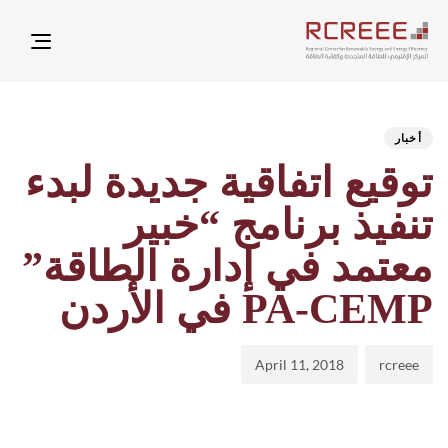
ation
hed
hor
ED
on:
IN:
أخبار
توقيع اتفاقية جديدة لبدء
تنفيذ برنامج “خبير
معتمد في إدارة الطاقة”
PA-CEMP في الأردن
April 11, 2018
rcreee