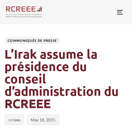
Togg
Author
Published
PUBLISHED
on:
IN:
COMMUNIQUÉS DE PRESSE
L’Irak assume la
présidence du
conseil
d’administration du
RCREEE
rcreee
May 18, 2015