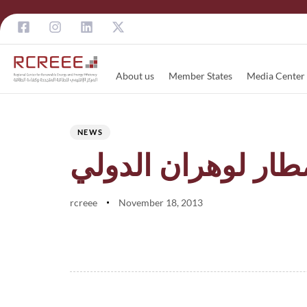
About us
Member States
Media Center
Author
Published
PUBLISHED
on:
IN:
NEWS
طار لوهران الدولي
rcreee
November 18, 2013