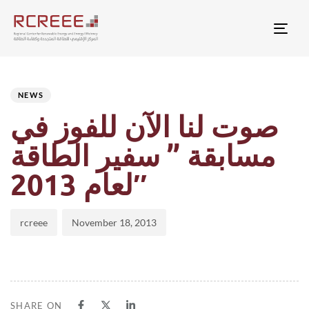
Togg
Author
Published
PUBLISHED
on:
IN:
NEWS
صوت لنا الآن للفوز في
مسابقة ” سفير الطاقة
لعام 2013″
rcreee
November 18, 2013
SHARE ON