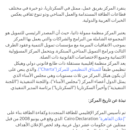
ينفرد المركز بفريق عمل، ممثل في السكرتاريا، ذو خبرة في مختلف
قطاعات الطاقة المستدامة والعمل المناخي وذو تنوع ثقافي يعكس
الخبرات العربية والدولية.
يعتبر المركز منظمة ممولة ذاتيا، حيث أن المصدر الرئيسي للتمويل هو
المجموعة الشاملة من البرامج والشراكات والتي يعمل بها المركز
بموجب الاتفاقيات المبرمة مع مؤسسات تمويل التنمية وعقود الطرف
الثالث وبرامج التمويل المناخي المبتكرة. ويتحمل المركز المسؤولية
الائتمانية وجميع الاختصاصات القانونية ذات الصلة.
يعد المركز منظمة إقليمية مستقلة ذات طابع قانوني دولي وهيكل
تنظيمي طبقاً
للميثاق التنظيمي للمركز(“Charta”).
والذي ينص على
أن يكون هيكل المركز من ثلاث مستويات وهي مجلس الأمناء الذي
يمثل الدول أعضاء المركز (“مجلس الأمناء”)، واللجنة التنفيذية (“اللجنة
التنفيذية”) وأخيراً السكرتاريا (“السكرتاريا”) برئاسة المدير التنفيذي.
نبذة عن تاريخ المركز:
تم تأسيس المركز الإقليمي للطاقة المتجددة وكفاءة الطاقة بناء على
“إعلان القاهرة”
Cairo Declaration الذي وقع في يونيو 2008 من قبل
ممثلين عن حكومات عشر دول عربية. وقد لخص الإعلان الأهداف