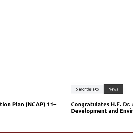
6 months ago
News
ction Plan (NCAP) 11–
Congratulates H.E. Dr.
Development and Envir