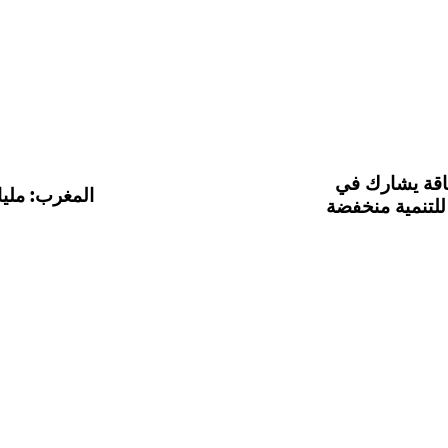
طاقة يشارك في
المغرب: مليا
للتنمية منخفضة