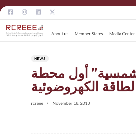
About us
Member States
Media Center
Author
Published
PUBLISHED
on:
IN:
NEWS
لشمسية” أول محطة
rcreee
November 18, 2013