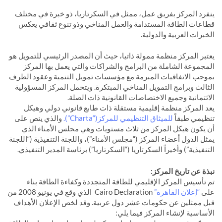
ينفرد المركز بفريق عمل، ممثل في السكرتاريا، ذو خبرة في مختلف
قطاعات الطاقة المستدامة والعمل المناخي وذو تنوع ثقافي يعكس
الخبرات العربية والدولية.
يعتبر المركز منظمة ممولة ذاتيا، حيث أن المصدر الرئيسي للتمويل هو
المجموعة الشاملة من البرامج والشراكات والتي يعمل بها المركز
بموجب الاتفاقيات المبرمة مع مؤسسات تمويل التنمية وعقود الطرف
الثالث وبرامج التمويل المناخي المبتكرة. ويتحمل المركز المسؤولية
الائتمانية وجميع الاختصاصات القانونية ذات الصلة.
يعد المركز منظمة إقليمية مستقلة ذات طابع قانوني دولي وهيكل
تنظيمي طبقاً
للميثاق التنظيمي للمركز(“Charta”).
والذي ينص على
أن يكون هيكل المركز من ثلاث مستويات وهي مجلس الأمناء الذي
يمثل الدول أعضاء المركز (“مجلس الأمناء”)، واللجنة التنفيذية (“اللجنة
التنفيذية”) وأخيراً السكرتاريا (“السكرتاريا”) برئاسة المدير التنفيذي.
نبذة عن تاريخ المركز:
تم تأسيس المركز الإقليمي للطاقة المتجددة وكفاءة الطاقة بناء
على
“إعلان القاهرة”
Cairo Declaration الذي وقع في يونيو 2008 من
قبل ممثلين عن حكومات عشر دول عربية. وقد لخص الإعلان الأهداف
الأساسية لإنشاء المركز فيما يلي: