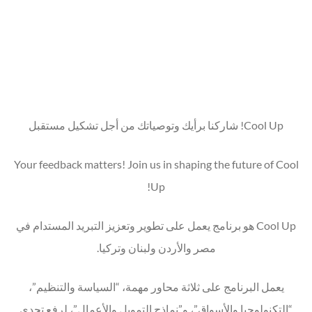
Cool Up! شاركنا برأيك وتوصياتك من أجل تشكيل مستقبل
Your feedback matters! Join us in shaping the future of Cool
Up!
Cool Up هو برنامج يعمل على تطوير وتعزيز التبريد المستدام في
مصر والأردن ولبنان وتركيا.
يعمل البرنامج على ثلاثة محاور مهمة، “السياسة والتنظيم”،
“التكنولوجيا والأسواق”، و”نماذج التمويل والأعمال”، لرفع تحدي