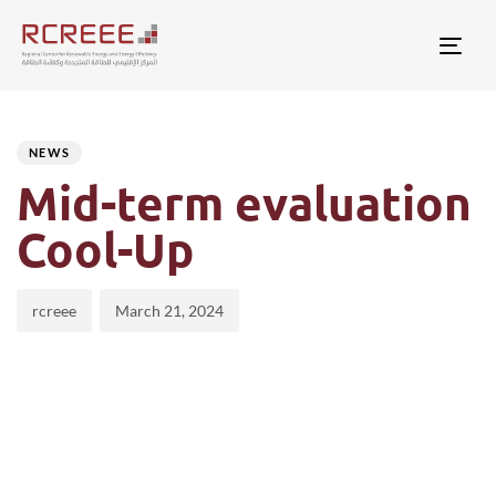
Togg
Author
Published
PUBLISHED
on:
IN:
NEWS
Mid-term evaluation
Cool-Up
rcreee
March 21, 2024